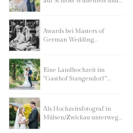
auf Schloss Wildenfels und
im Amorsaal
Awards bei Masters of
German Wedding
Photography
Eine Landhochzeit im
"Gasthof Stangendorf"
Zwickau/Mülsen
Als Hochzeitsfotograf in
Mülsen/Zwickau unterwegs
bei Lisa und Michael